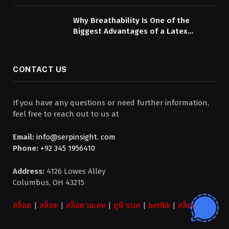
Why Breathability Is One of the
Biggest Advantages of a Latex
Mattress Topper
CONTACT US
If you have any questions or need further information,
feel free to reach out to us at
Email:
info@serpinsight. com
Phone:
+92 345 1956410
Address:
4126 Lowes Alley
Columbus, OH 43215
สล็อต
|
สล็อต
|
สล็อตวอเลท
|
ยูฟ้าเบท
|
betflik
|
สล็อต