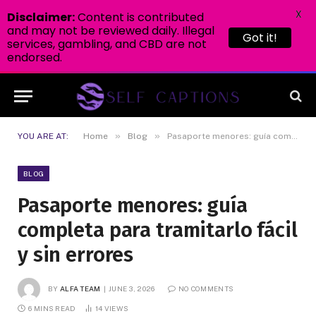
X
Disclaimer:
Content is contributed
and may not be reviewed daily. Illegal
Got it!
services, gambling, and CBD are not
endorsed.
»
»
YOU ARE AT:
Home
Blog
Pasaporte menores: guía completa para tramitarlo fácil y sin errores
BLOG
Pasaporte menores: guía
completa para tramitarlo fácil
y sin errores
BY
ALFA TEAM
JUNE 3, 2026
NO COMMENTS
6 MINS READ
14
VIEWS