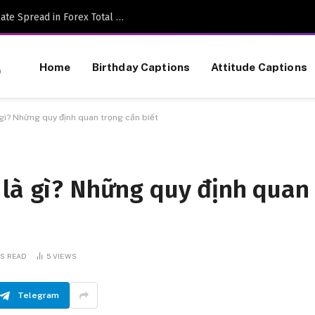
The Position Sizing Secret: How to Calculate Spread in Forex Total Overhead
reviewed daily. Illegal services, gambling, and CBD are 
Home
Birthday Captions
Attitude Captions
gì? Những quy định quan trọng cần biết
 là gì? Những quy định quan
NS READ
5
VIEWS
Telegram