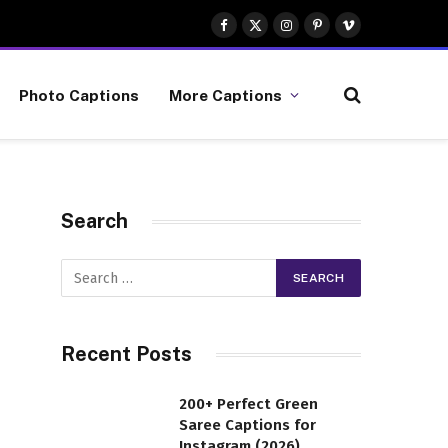
not endorsed.
Got it!
Facebook
X
Instagram
Pinterest
Vimeo
(Twitter)
Photo Captions
More Captions
Search
Recent Posts
200+ Perfect Green
Saree Captions for
Instagram (2026)