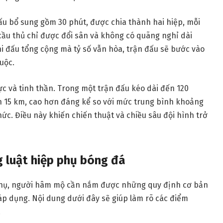
 đấu bổ sung gồm 30 phút, được chia thành hai hiệp, mỗi
 cầu thủ chỉ được đổi sân và không có quãng nghỉ dài
hi đấu tổng cộng mà tỷ số vẫn hòa, trận đấu sẽ bước vào
uộc.
ực và tinh thần. Trong một trận đấu kéo dài đến 120
ến 15 km, cao hơn đáng kể so với mức trung bình khoảng
hức. Điều này khiến chiến thuật và chiều sâu đội hình trở
g luật hiệp phụ bóng đá
 phụ, người hâm mộ cần nắm được những quy định cơ bản
áp dụng. Nội dung dưới đây sẽ giúp làm rõ các điểm
.