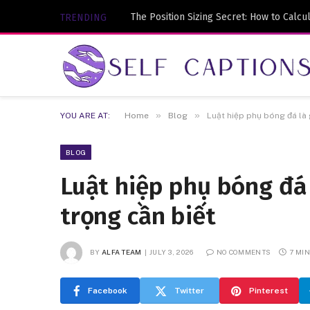
TRENDING
Disclaimer:
Content is contributed and may not be 
»
»
YOU ARE AT:
Home
Blog
Luật hiệp phụ bóng đá là 
BLOG
Luật hiệp phụ bóng đá
trọng cần biết
BY
ALFA TEAM
JULY 3, 2026
NO COMMENTS
7 MI
Facebook
Twitter
Pinterest